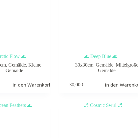
rctic Flow 🌊
🌊 Deep Blue 🌊
0cm
,
Gemälde
,
Kleine
30x30cm
,
Gemälde
,
Mittelgroß
Gemälde
Gemälde
In den Warenkorb
In den Warenk
30,00
€