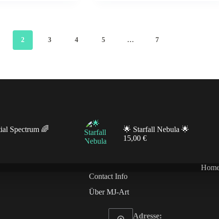
2
3
4
5
…
7
tial Spectrum 🌈
🌟 Starfall Nebula 🌟
15,00
€
Hom
Contact Info
Über MJ-Art
Adresse: