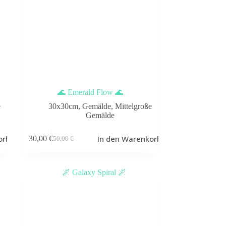
🌊 Emerald Flow 🌊
e
30x30cm
,
Gemälde
,
Mittelgroße
Gemälde
orb
In den Warenkorb
30,00
€
50,00
€