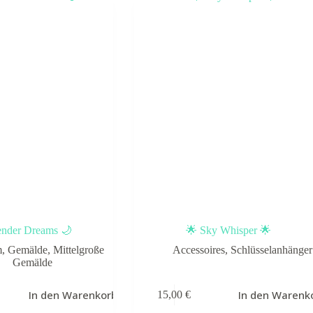
ender Dreams 🌙
🌟 Sky Whisper 🌟
m
,
Gemälde
,
Mittelgroße
Accessoires
,
Schlüsselanhänger
Gemälde
In den Warenkorb
In den Warenk
15,00
€