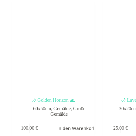
🌙 Golden Horizon 🌊
🌙 Lav
60x50cm
,
Gemälde
,
Große
30x20c
Gemälde
In den Warenkorb
100,00
€
25,00
€