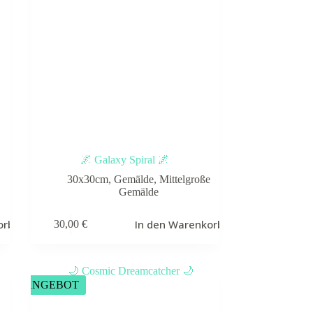
🌌 Galaxy Spiral 🌌
30x30cm
,
Gemälde
,
Mittelgroße
Gemälde
orb
In den Warenkorb
30,00
€
ANGEBOT