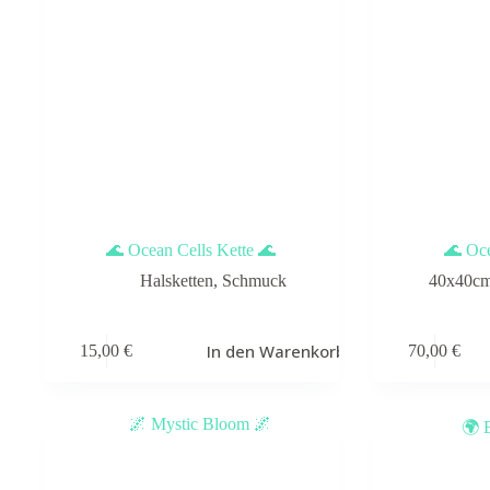
🌊 Ocean Cells Kette 🌊
🌊 Oce
Halsketten
,
Schmuck
40x40c
In den Warenkorb
15,00
€
70,00
€