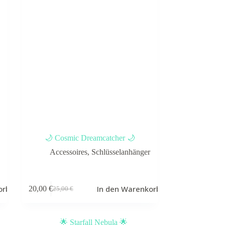
🌙 Cosmic Dreamcatcher 🌙
Accessoires
,
Schlüsselanhänger
orb
In den Warenkorb
20,00
€
25,00
€