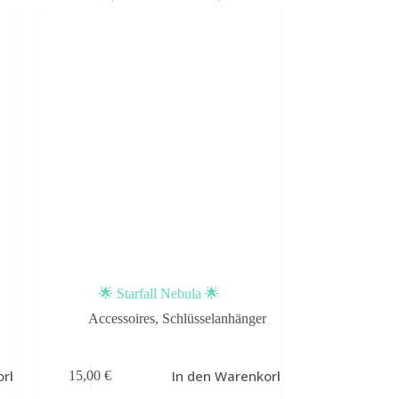
🌟 Starfall Nebula 🌟
Accessoires
,
Schlüsselanhänger
orb
In den Warenkorb
15,00
€