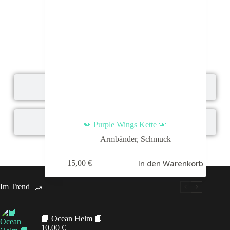
Halsketten
Ohrringe
🪽 Purple Wings Kette 🪽
Armbänder
,
Schmuck
In den Warenkorb
15,00
€
Im Trend
📘 Ocean Helm 📘
10,00
€