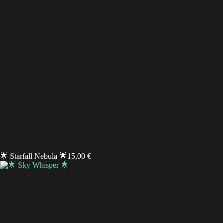
🌟 Starfall Nebula 🌟
15,00
€