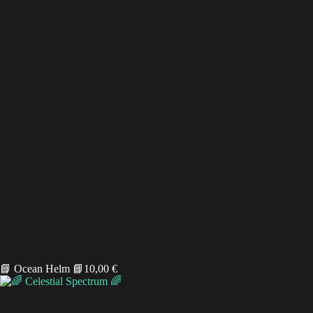
📘 Ocean Helm 📘
10,00
€