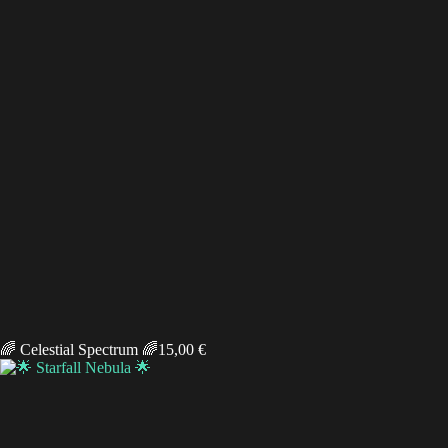
🌈 Celestial Spectrum 🌈
15,00
€