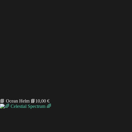
📘 Ocean Helm 📘
10,00
€