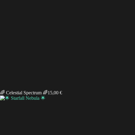
🌈 Celestial Spectrum 🌈
15,00
€