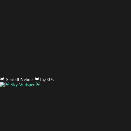
🌟 Starfall Nebula 🌟
15,00
€