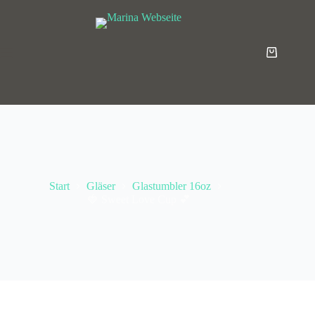
Start
Gläser
Glastumbler 16oz
🍓 Sweet Love Cup 💕