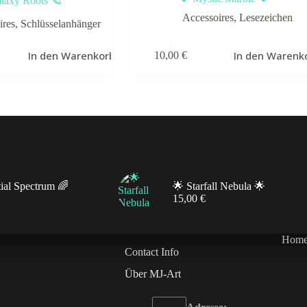
laxy Roots 🪐
Accessoires
,
Lesezeichen
ires
,
Schlüsselanhänger
In den Warenkorb
In den Warenk
10,00
€
tial Spectrum 🌈
🌟 Starfall Nebula 🌟
15,00
€
Hom
Contact Info
Über MJ-Art