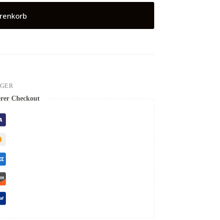
renkorb
NGER
erer Checkout