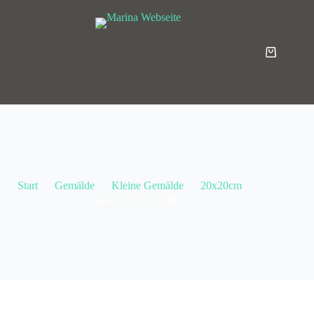
Start
Gemälde
Kleine Gemälde
20x20cm
🌊 Arctic Flow 🌊